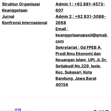
Struktur Organisasi
Admin 1 : +62 881-4573-
Keanggotaan
607
Jurnal
Admin 2 : +62 831-3088-
Konfrensi internasional
2668
Email
:
keanggotaanapseii@gmail.
com
Sekretariat : Gd FPEB A,
Prodi Ilmu Ekonomi dan
Keuangan Islam, UPI. Jl. Dr.
Setiabudi No.229, Isola,
Kec. Sukasari, Kota
Bandung, Jawa Barat
40154
APSEII