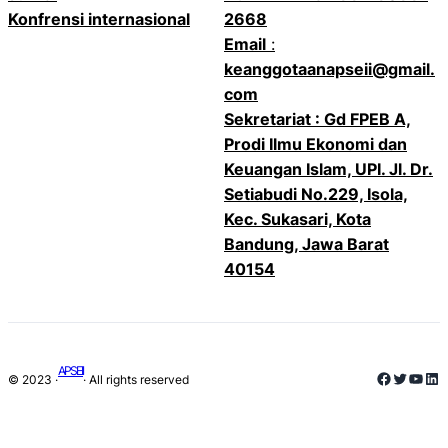
Konfrensi internasional
2668
Email
:
keanggotaanapseii@gmail.
com
Sekretariat : Gd FPEB A,
Prodi Ilmu Ekonomi dan
Keuangan Islam, UPI. Jl. Dr.
Setiabudi No.229, Isola,
Kec. Sukasari, Kota
Bandung, Jawa Barat
40154
APSEII
Faceboo
Twitter
YouT
Lin
© 2023 ·
· All rights reserved