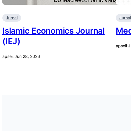
Jurnal
Jurnal
Islamic Economics Journal
Med
(IEJ)
apseii
·
J
apseii
·
Jun 28, 2026