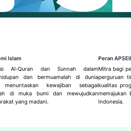
mi Islam
Peran APSEI
kasi Al-Quran dan Sunnah dalam
Mitra bagi pe
ehidupan dan bermuamalah di dunia
perguruan t
 menuntaskan kewajiban sebagai
kualitas pr
ifah di muka bumi dan mewujudkan
memajukan 
rakat yang madani.
Indonesia.