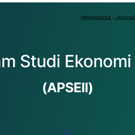
Home
About
Journal
am Studi Ekonomi 
(APSEII)